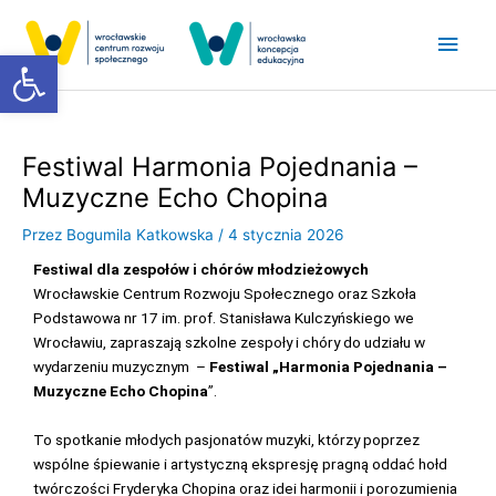
Przejdź
Głó
do
Otwórz pasek narzędzi
treści
men
Festiwal Harmonia Pojednania –
Muzyczne Echo Chopina
Przez
Bogumila Katkowska
/
4 stycznia 2026
Festiwal dla zespołów i chórów młodzieżowych
Wrocławskie Centrum Rozwoju Społecznego oraz Szkoła
Podstawowa nr 17 im. prof. Stanisława Kulczyńskiego we
Wrocławiu, zapraszają szkolne zespoły i chóry do udziału w
wydarzeniu muzycznym –
Festiwal „Harmonia Pojednania –
Muzyczne Echo Chopina
”.
To spotkanie młodych pasjonatów muzyki, którzy poprzez
wspólne śpiewanie i artystyczną ekspresję pragną oddać hołd
twórczości Fryderyka Chopina oraz idei harmonii i porozumienia