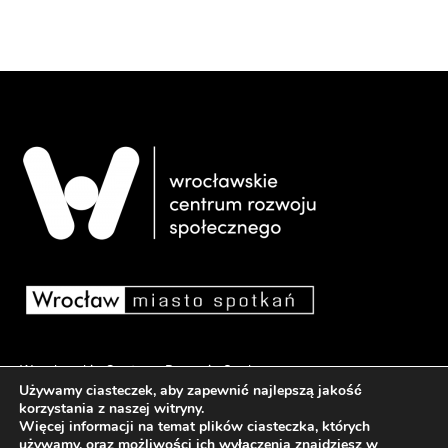
Wrocławskie Centrum Rozwoju Społecznego
Używamy ciasteczek, aby zapewnić najlepszą jakość
pl. Dominikański 6, 50-159 Wrocław
korzystania z naszej witryny.
Więcej informacji na temat plików ciasteczka, których
używamy, oraz możliwości ich wyłączenia znajdziesz w