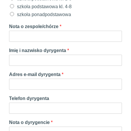
szkoła podstawowa kl. 4-8
szkoła ponadpodstawowa
Nota o zespole/chórze
*
k
Imię i nazwisko dyrygenta
*
r
z
e
s
Adres e-mail dyrygenta
*
ł
o
,
o
Telefon dyrygenta
a
Nota o dyrygencie
*