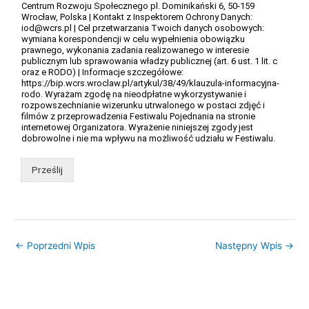
Centrum Rozwoju Społecznego pl. Dominikański 6, 50-159
Wrocław, Polska | Kontakt z Inspektorem Ochrony Danych:
iod@wcrs.pl | Cel przetwarzania Twoich danych osobowych:
wymiana korespondencji w celu wypełnienia obowiązku
prawnego, wykonania zadania realizowanego w interesie
publicznym lub sprawowania władzy publicznej (art. 6 ust. 1 lit. c
oraz e RODO) | Informacje szczegółowe:
https://bip.wcrs.wroclaw.pl/artykul/38/49/klauzula-informacyjna-
rodo. Wyrażam zgodę na nieodpłatne wykorzystywanie i
rozpowszechnianie wizerunku utrwalonego w postaci zdjęć i
filmów z przeprowadzenia Festiwalu Pojednania na stronie
internetowej Organizatora. Wyrażenie niniejszej zgody jest
dobrowolne i nie ma wpływu na możliwość udziału w Festiwalu.
Prześlij
←
Poprzedni Wpis
Następny Wpis
→