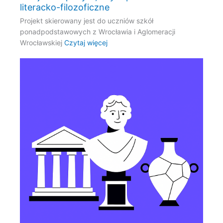
literacko-filozoficzne
Projekt skierowany jest do uczniów szkół
ponadpodstawowych z Wrocławia i Aglomeracji
Wrocławskiej
Czytaj więcej