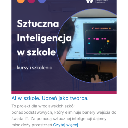
AI w szkole. Uczeń jako twórca.
To projekt dla wrocławskich szkół
ponadpodstawowych, który eliminuje bariery wejścia do
świata IT. Za pomocą sztucznej inteligencji dajemy
młodzieży przestrzeń
Czytaj więcej