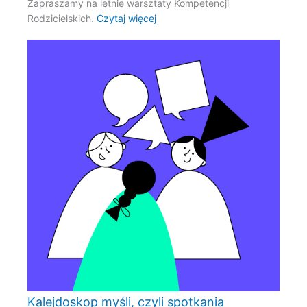
Zapraszamy na letnie warsztaty Kompetencji
Rodzicielskich.
Czytaj więcej
Kalejdoskop myśli, czyli spotkania