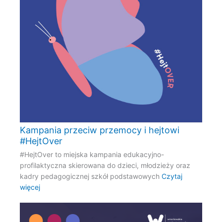
Kampania przeciw przemocy i hejtowi
#HejtOver
#HejtOver to miejska kampania edukacyjno-
profilaktyczna skierowana do dzieci, młodzieży oraz
kadry pedagogicznej szkół podstawowych
Czytaj
więcej