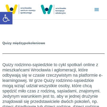
Przejdź
Głó
do
Otwórz pasek narzędzi
treści
men
Quizy międzypokoleniowe
Quizy rodzinno-sąsiedzkie to cykl spotkań online z
mieszkańcami Wrocławia i aglomeracji, które
odbywają się w czasie rzeczywistym na platformie e-
learningowej. W grze Quizy rodzinno-sąsiedzkie
mogą wziąć udział wszystkie osoby, które chcą
spędzić miło czas z rodziną, sąsiadami, znajomymi.
Jedynym warunkiem jest to, aby w jednej drużynie
znajdowali się przedstawiciele dwóch pokoleń, np.
dzieci-dziadkowie lub dzieci-rodzice, dzieci-rodzice-