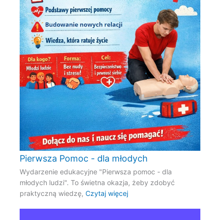
Pierwsza Pomoc - dla młodych
Wydarzenie edukacyjne "Pierwsza pomoc - dla
młodych ludzi". To świetna okazja, żeby zdobyć
praktyczną wiedzę,
Czytaj więcej