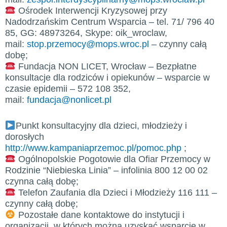
Ośrodek Interwencji Kryzysowej przy
Nadodrzańskim Centrum Wsparcia – tel. 71/ 796 40
85, GG: 48973264, Skype: oik_wroclaw,
mail:
stop.przemocy@mops.wroc.pl
– czynny całą
dobę;
Fundacja NON LICET, Wrocław – Bezpłatne
konsultacje dla rodziców i opiekunów – wsparcie w
czasie epidemii – 572 108 352,
mail:
fundacja@nonlicet.pl
Punkt konsultacyjny dla dzieci, młodzieży i
dorosłych
http://www.kampaniaprzemoc.pl/pomoc.php
;
Ogólnopolskie Pogotowie dla Ofiar Przemocy w
Rodzinie “Niebieska Linia” – infolinia 800 12 00 02
czynna całą dobę;
Telefon Zaufania dla Dzieci i Młodzieży 116 111 –
czynny całą dobę;
Pozostałe dane kontaktowe do instytucji i
organizacji, w których można uzyskać wsparcie w