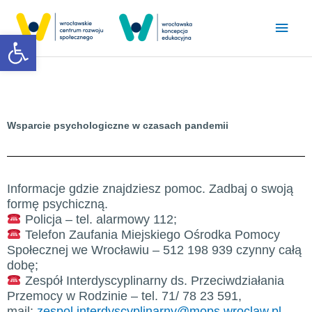
Przejdź
Głó
do
Otwórz pasek narzędzi
treści
men
Wsparcie psychologiczne w czasach pandemii
Informacje gdzie znajdziesz pomoc. Zadbaj o swoją
formę psychiczną.
Policja – tel. alarmowy 112;
Telefon Zaufania Miejskiego Ośrodka Pomocy
Społecznej we Wrocławiu – 512 198 939 czynny całą
dobę;
Zespół Interdyscyplinarny ds. Przeciwdziałania
Przemocy w Rodzinie – tel. 71/ 78 23 591,
mail:
zespol.interdyscyplinarny@mops.wroclaw.pl