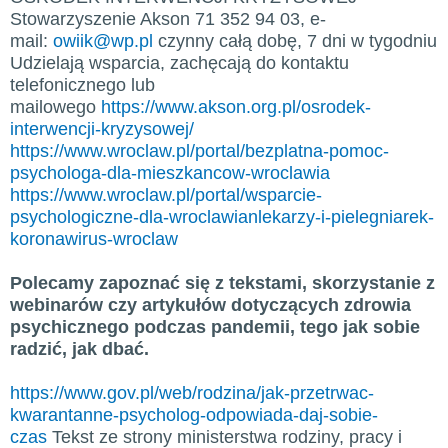
Stowarzyszenie Akson 71 352 94 03, e-
mail:
owiik@wp.pl
czynny całą dobę, 7 dni w tygodniu
Udzielają wsparcia, zachęcają do kontaktu
telefonicznego lub
mailowego
https://www.akson.org.pl/osrodek-
interwencji-kryzysowej/
https://www.wroclaw.pl/portal/bezplatna-pomoc-
psychologa-dla-mieszkancow-wroclawia
https://www.wroclaw.pl/portal/wsparcie-
psychologiczne-dla-wroclawianlekarzy-i-pielegniarek-
koronawirus-wroclaw
Polecamy zapoznać się z tekstami, skorzystanie z
webinarów czy artykułów dotyczących zdrowia
psychicznego podczas pandemii, tego jak sobie
radzić, jak dbać.
https://www.gov.pl/web/rodzina/jak-przetrwac-
kwarantanne-psycholog-odpowiada-daj-sobie-
czas
Tekst ze strony ministerstwa rodziny, pracy i