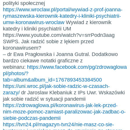
polityki społecznej
https://www.wroclaw.pl/portal/wywiad-z-prof-joanna-
rymaszewska-kierownik-katedry-i-kliniki-psychiatrii-
umw-koronawirus-wroclaw
Wywiad z kierownik
katedry i kliniki psychiatrii UM
https://www.youtube.com/watch?v=srrPodn3aag
SWPS. Jak radzić sobie z lękiem przed
koronawirusem?
– dr Ewa Pragłowska i Joanna Gutral. Dodatkowo
bardzo ciekawe notatki graficzne z
webinaru:
https://www.facebook.com/pg/zdrowaglowa
pl/photos/?
tab=album&album_id=1767893453384500
https://uni.wroc.pl/jak-sobie-radzic-w-czasach-
zarazy/
dr Jaroslaw Klebaniuk z IPs Uwr. Wskazówki
jak sobie radzić w sytuacji pandemii
https://zdrowaglowa.pl/koronawirus-jak-lek-przed-
nim-moze-pomoc-zamiast-paralizowac-jak-zadbac-o-
siebie-podczas-pandemii
https://tvn24.pl/magazyn-tvn24/nie-masz-co-sie-