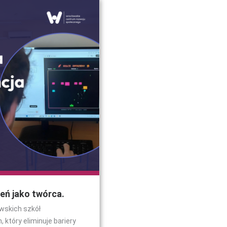
zeń jako twórca.
awskich szkół
który eliminuje bariery