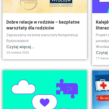
Dobre relacje w rodzinie – bezpłatne
Kalejd
warsztaty dla rodziców
litera
Zapraszamy na letnie warsztaty Kompetencji
Projekt 
Rodzicielskich.
ponadpo
Czytaj więcej...
Wrocław
Czytaj 
24 czerwca 2026
17 marca