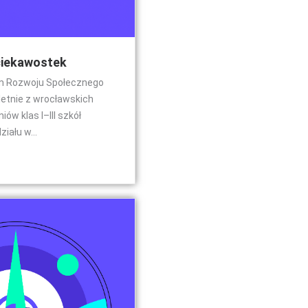
ciekawostek
m Rozwoju Społecznego
letnie z wrocławskich
iów klas I–III szkół
iału w...