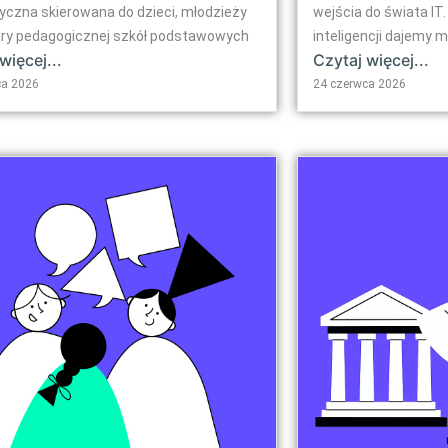
tyczna skierowana do dzieci, młodzieży
wejścia do świata I
dry pedagogicznej szkół podstawowych
inteligencji dajemy m
więcej...
Czytaj więcej...
ca 2026
24 czerwca 2026