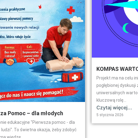
KOMPAS WARTO
Projekt ma na celu i
pogłębionej dyskusji
uniwersalnych wartoś
kluczową rolę...
Czytaj więcej...
sza Pomoc – dla młodych
5 stycznia 2026
nie edukacyjne "Pierwsza pomoc - dla
ludzi". To świetna okazja, żeby zdobyć
zną wiedzę,