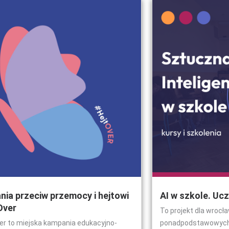
ia przeciw przemocy i hejtowi
AI w szkole. Uc
Over
To projekt dla wrocł
er to miejska kampania edukacyjno-
ponadpodstawowych, 