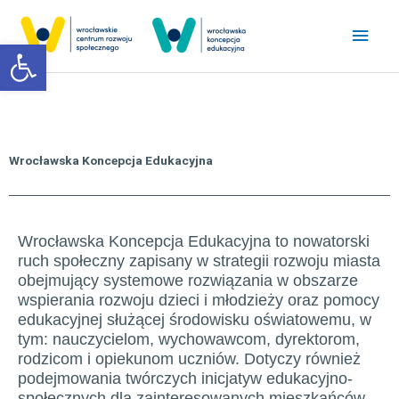
Przejdź
Głó
do
Otwórz pasek narzędzi
treści
men
Wrocławska Koncepcja Edukacyjna
Wrocławska Koncepcja Edukacyjna to nowatorski
ruch społeczny zapisany w strategii rozwoju miasta
obejmujący systemowe rozwiązania w obszarze
wspierania rozwoju dzieci i młodzieży oraz pomocy
edukacyjnej służącej środowisku oświatowemu, w
tym: nauczycielom, wychowawcom, dyrektorom,
rodzicom i opiekunom uczniów. Dotyczy również
podejmowania twórczych inicjatyw edukacyjno-
społecznych dla zainteresowanych mieszkańców