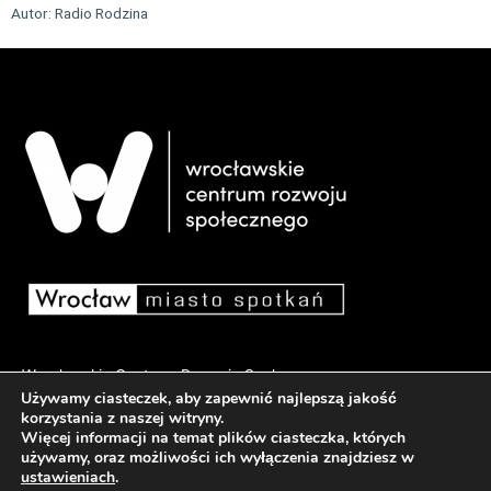
Autor: Radio Rodzina
Wrocławskie Centrum Rozwoju Społecznego
Używamy ciasteczek, aby zapewnić najlepszą jakość
pl. Dominikański 6, 50-159 Wrocław
korzystania z naszej witryny.
Więcej informacji na temat plików ciasteczka, których
używamy, oraz możliwości ich wyłączenia znajdziesz w
Deklaracja dostępności
ustawieniach
.