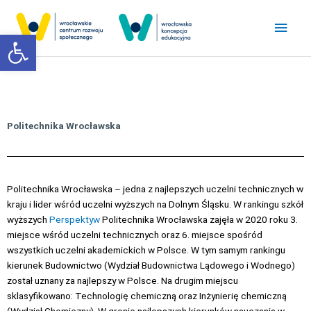
Przejdź
Głó
do
Otwórz pasek narzędzi
treści
men
Politechnika Wrocławska
Politechnika Wrocławska
– jedna z najlepszych uczelni technicznych w
kraju i lider wśród uczelni wyższych na Dolnym Śląsku
. W rankingu szkół
wyższych
Perspektyw
Politechnika Wrocławska zajęła w 2020 roku 3.
miejsce wśród uczelni technicznych oraz 6. miejsce spośród
wszystkich uczelni akademickich w Polsce. W tym samym rankingu
kierunek Budownictwo (Wydział Budownictwa Lądowego i Wodnego)
został uznany za najlepszy w Polsce. Na drugim miejscu
sklasyfikowano: Technologię chemiczną oraz Inżynierię chemiczną