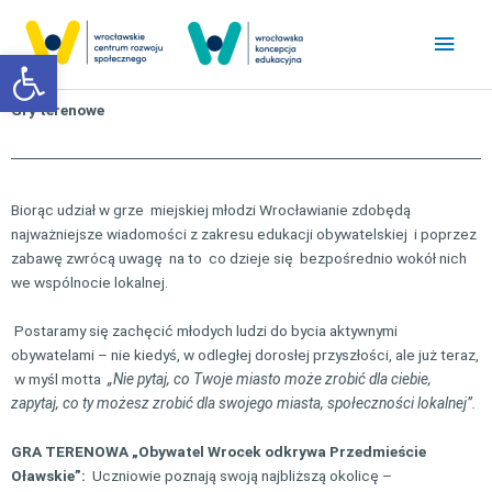
Przejdź
Głó
do
Otwórz pasek narzędzi
treści
men
Gry terenowe
Biorąc udział w grze miejskiej młodzi Wrocławianie zdobędą
najważniejsze wiadomości z zakresu edukacji obywatelskiej i poprzez
zabawę zwrócą uwagę na to co dzieje się bezpośrednio wokół nich
we wspólnocie lokalnej.
Postaramy się zachęcić młodych ludzi do bycia aktywnymi
obywatelami – nie kiedyś, w odległej dorosłej przyszłości, ale już teraz,
w myśl motta
„Nie pytaj, co Twoje miasto może zrobić dla ciebie,
zapytaj, co ty możesz zrobić dla swojego miasta, społeczności lokalnej”.
GRA TERENOWA „Obywatel Wrocek odkrywa Przedmieście
Oławskie”:
Uczniowie poznają swoją najbliższą okolicę –