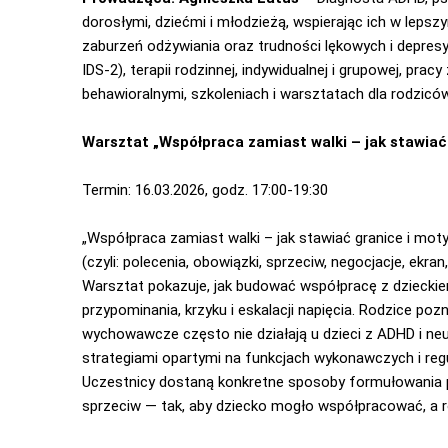
dorosłymi, dziećmi i młodzieżą, wspierając ich w leps
zaburzeń odżywiania oraz trudności lękowych i depresyj
IDS-2), terapii rodzinnej, indywidualnej i grupowej, pra
behawioralnymi, szkoleniach i warsztatach dla rodziców
Warsztat „Współpraca zamiast walki – jak stawia
Termin: 16.03.2026, godz. 17:00-19:30
„Współpraca zamiast walki – jak stawiać granice i m
(czyli: polecenia, obowiązki, sprzeciw, negocjacje, ekran
Warsztat pokazuje, jak budować współpracę z dzieck
przypominania, krzyku i eskalacji napięcia. Rodzice po
wychowawcze często nie działają u dzieci z ADHD i neu
strategiami opartymi na funkcjach wykonawczych i reg
Uczestnicy dostaną konkretne sposoby formułowania po
sprzeciw — tak, aby dziecko mogło współpracować, a ro