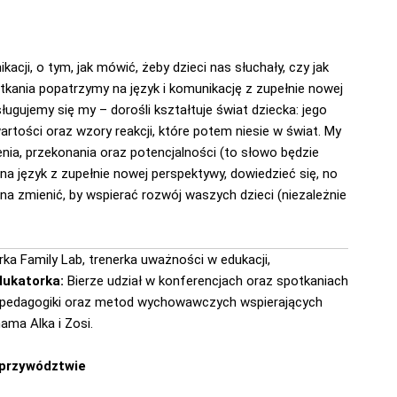
cji, o tym, jak mówić, żeby dzieci nas słuchały, czy jak
tkania popatrzymy na język i komunikację z zupełnie nowej
ługujemy się my – dorośli kształtuje świat dziecka: jego
wartości oraz wzory reakcji, które potem niesie w świat. My
nia, przekonania oraz potencjalności (to słowo będzie
na język z zupełnie nowej perspektywy, dowiedzieć się, no
 zmienić, by wspierać rozwój waszych dzieci (niezależnie
rka Family Lab, trenerka uważności w edukacji,
dukatorka:
Bierze udział w konferencjach oraz spotkaniach
esu pedagogiki oraz metod wychowawczych wspierających
ama Alka i Zosi.
 przywództwie