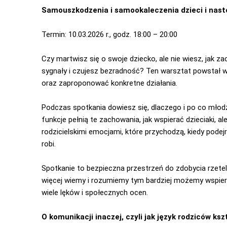
Samouszkodzenia i samookaleczenia dzieci i nas
Termin: 10.03.2026 r., godz. 18:00 – 20:00
Czy martwisz się o swoje dziecko, ale nie wiesz, ja
sygnały i czujesz bezradność? Ten warsztat powstał w
oraz zaproponować konkretne działania.
Podczas spotkania dowiesz się, dlaczego i po co młod
funkcje pełnią te zachowania, jak wspierać dzieciaki, 
rodzicielskimi emocjami, które przychodzą, kiedy podej
robi.
Spotkanie to bezpieczna przestrzeń do zdobycia rzetel
więcej wiemy i rozumiemy tym bardziej możemy wspiera
wiele lęków i społecznych ocen.
O komunikacji inaczej, czyli jak język rodziców ksz