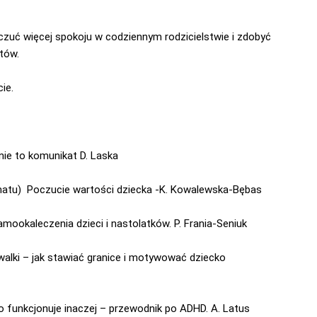
czuć więcej spokoju w codziennym rodzicielstwie i zdobyć
tów.
ie.
ie to komunikat D. Laska
atu) Poczucie wartości dziecka -K. Kowalewska-Bębas
ookaleczenia dzieci i nastolatków. P. Frania-Seniuk
alki – jak stawiać granice i motywować dziecko
o funkcjonuje inaczej – przewodnik po ADHD. A. Latus