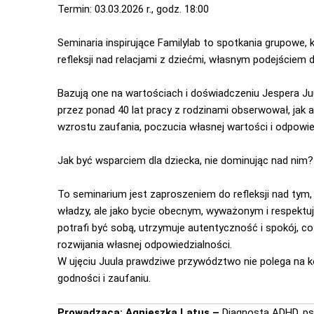
Termin: 03.03.2026 r., godz. 18:00
Seminaria inspirujące Familylab to spotkania grupowe,
refleksji nad relacjami z dziećmi, własnym podejściem 
Bazują one na wartościach i doświadczeniu Jespera Ju
przez ponad 40 lat pracy z rodzinami obserwował, jak 
wzrostu zaufania, poczucia własnej wartości i odpowie
Jak być wsparciem dla dziecka, nie dominując nad nim?
To seminarium jest zaproszeniem do refleksji nad tym,
władzy, ale jako bycie obecnym, wyważonym i respektu
potrafi być sobą, utrzymuje autentyczność i spokój, c
rozwijania własnej odpowiedzialności.
W ujęciu Juula prawdziwe przywództwo nie polega na kon
godności i zaufaniu.
Prowadząca: Agnieszka Latus –
Diagnosta ADHD, ps