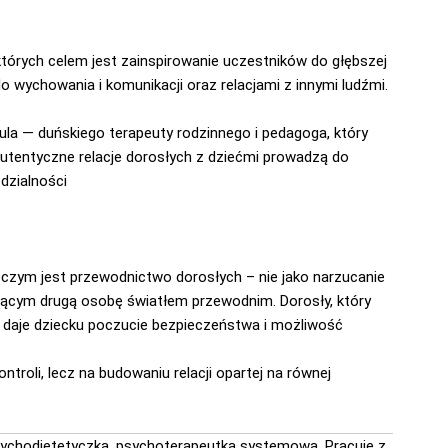
 których celem jest zainspirowanie uczestników do głębszej
do wychowania i komunikacji oraz relacjami z innymi ludźmi.
ula — duńskiego terapeuty rodzinnego i pedagoga, który
autentyczne relacje dorosłych z dziećmi prowadzą do
dzialności
 czym jest przewodnictwo dorosłych – nie jako narzucanie
jącym drugą osobę światłem przewodnim. Dorosły, który
o daje dziecku poczucie bezpieczeństwa i możliwość
troli, lecz na budowaniu relacji opartej na równej
ychodietetyczka, psychoterapeutka systemowa. Pracuje z