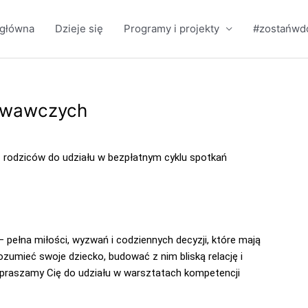
 główna
Dzieje się
Programy i projekty
#zostańw
owawczych
rodziców do udziału w bezpłatnym cyklu spotkań
— pełna miłości, wyzwań i codziennych decyzji, które mają
ozumieć swoje dziecko, budować z nim bliską relację i
praszamy Cię do udziału w warsztatach kompetencji