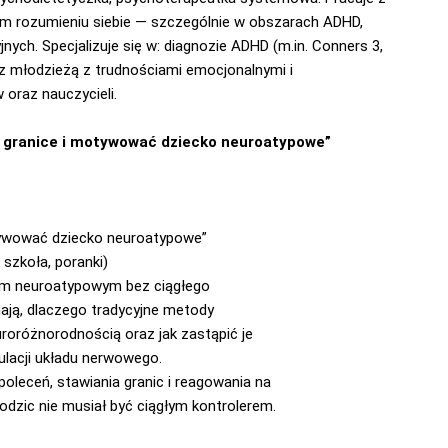
zym rozumieniu siebie — szczególnie w obszarach ADHD,
nych. Specjalizuje się w: diagnozie ADHD (m.in. Conners 3,
cy z młodzieżą z trudnościami emocjonalnymi i
 oraz nauczycieli.
ć granice i motywować dziecko neuroatypowe”
otywować dziecko neuroatypowe”
, szkoła, poranki)
iem neuroatypowym bez ciągłego
znają, dlaczego tradycyjne metody
roróżnorodnością oraz jak zastąpić je
ulacji układu nerwowego.
leceń, stawiania granic i reagowania na
dzic nie musiał być ciągłym kontrolerem.