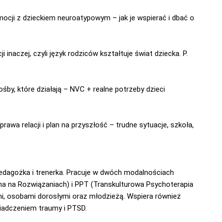
mocji z dzieckiem neuroatypowym – jak je wspierać i dbać o
 inaczej, czyli język rodziców kształtuje świat dziecka. P.
rośby, które działają – NVC + realne potrzeby dzieci
prawa relacji i plan na przyszłość – trudne sytuacje, szkoła,
edagożka i trenerka. Pracuje w dwóch modalnościach
a na Rozwiązaniach) i PPT (Transkulturowa Psychoterapia
ami, osobami dorosłymi oraz młodzieżą. Wspiera również
iadczeniem traumy i PTSD.