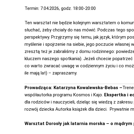
Termin: 7.04.2026, godz. 18:00-20:00
Ten warsztat nie będzie kolejnym warsztatem o komunika
słuchać, żeby chciały do nas mówić. Podczas tego spo
perspektywy. Przyjrzymy się temu, jak język, którym pos
myślenie i spojrzenie na siebie, jego poczucie własnej 
zresztą też je zabraliśmy z domu rodzinnego: powiedze
kluczem naszego spotkania). Jeżeli chcecie popatrzeć 
co warto zwracać uwagę w codziennym życiu i co można
ile mają lat) – zapraszamy.
Prowadząca: Katarzyna Kowalewska-Bebas –
Trene
współautorka programu Kosmos i Kajo.
Ekspertka i e
dla rodziców i nauczycieli, dzieląc się wiedzą z zakr
rozwój dziecka Autorka książek dla dzieci. Prywatnie m
Warsztat Dorosły jak latarnia morska – o mądrym