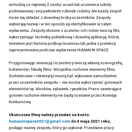
wchodzą co najmniej 2 osoby: uczeń lub uczennica szkoły
podstawowej i inny pełnoletni członek rodziny. Ale każdy zespół
może się składać z dowolnej liczby uczestników. Zespoły
wybierają nazwę i w ten sposób są identyfikowani w całym
wydarzeniu. Zespoły złożone z uczniów i ich rodzin tworzą film,
wykorzystując technikę poklatkową i dowolną aplikację, której
tematem jest historia podboju kosmosu lub jedna z prelekcji
zaprezentowana podczas wydarzenia HUMAN IN SPACE.
Przygotowując animację Uczestnicy tworzą własną scenografię,
bohaterów i fabułę filmu. Wszystkie ruchome elementy filmu
(bohaterowie i rekwizyty) muszą być wykonane samodzielnie
przez uczestników zespołu – nie można wykorzystać gotowych
elementów np. klocków, zabawek, rysunków. Prace zawierające
gotowe ruchome elementy nie będą oceniane przez Komisję
Konkursową.
Ukończone filmy należy przesłać na konto:
humaninspace2021@gmail.com
do 4 maja 2021 roku,
podając nazwę zespołu, który go wykonał. Przesłanie pracy