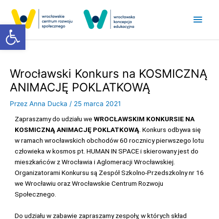
Przejdź
Głó
do
Otwórz pasek narzędzi
treści
men
Wrocławski Konkurs na KOSMICZNĄ
ANIMACJĘ POKLATKOWĄ
Przez
Anna Ducka
/
25 marca 2021
Zapraszamy do udziału we
WROCŁAWSKIM KONKURSIE NA
KOSMICZNĄ ANIMACJĘ POKLATKOWĄ
. Konkurs odbywa się
w ramach wrocławskich obchodów 60 rocznicy pierwszego lotu
człowieka w kosmos pt. HUMAN IN SPACE i skierowany jest do
mieszkańców z Wrocławia i Aglomeracji Wrocławskiej.
Organizatorami Konkursu są Zespół Szkolno-Przedszkolny nr 16
we Wrocławiu oraz Wrocławskie Centrum Rozwoju
Społecznego.
Do udziału w zabawie zapraszamy zespoły, w których skład