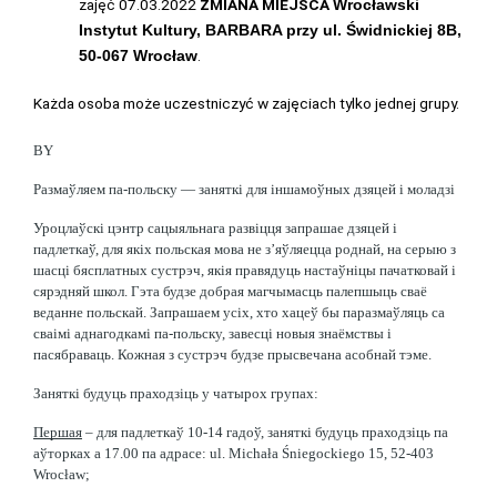
zajęć 07.03.2022
ZMIANA MIEJSCA
Wrocławski
Instytut Kultury, BARBARA przy ul. Świdnickiej 8B,
.
50-067 Wrocław
Każda osoba może uczestniczyć w zajęciach tylko jednej grupy.
BY
Размаўляем па-польску — заняткі для іншамоўных дзяцей і моладзі
Уроцлаўскі цэнтр сацыяльнага развіцця запрашае дзяцей і 
падлеткаў, для якіх польская мова не з’яўляецца роднай, на серыю з 
шасці бясплатных сустрэч, якія правядуць настаўніцы пачатковай і 
сярэдняй школ. Гэта будзе добрая магчымасць палепшыць сваё 
веданне польскай. Запрашаем усіх, хто хацеў бы паразмаўляць са 
сваімі аднагодкамі па-польску, завесці новыя знаёмствы і 
пасябраваць. Кожная з сустрэч будзе прысвечана асобнай тэме.
Заняткі будуць праходзіць у чатырох групах:
Першая
 – для падлеткаў 10-14 гадоў, заняткі будуць праходзіць па 
аўторках а 17.00 па адрасе: ul. Michała Śniegockiego 15, 52-403 
Wrocław;