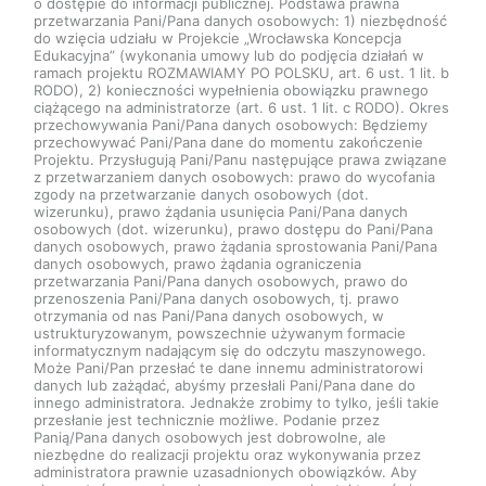
o dostępie do informacji publicznej. Podstawa prawna
przetwarzania Pani/Pana danych osobowych: 1) niezbędność
do wzięcia udziału w Projekcie „Wrocławska Koncepcja
Edukacyjna” (wykonania umowy lub do podjęcia działań w
ramach projektu ROZMAWIAMY PO POLSKU, art. 6 ust. 1 lit. b
RODO), 2) konieczności wypełnienia obowiązku prawnego
ciążącego na administratorze (art. 6 ust. 1 lit. c RODO). Okres
przechowywania Pani/Pana danych osobowych: Będziemy
przechowywać Pani/Pana dane do momentu zakończenie
Projektu. Przysługują Pani/Panu następujące prawa związane
z przetwarzaniem danych osobowych: prawo do wycofania
zgody na przetwarzanie danych osobowych (dot.
wizerunku), prawo żądania usunięcia Pani/Pana danych
osobowych (dot. wizerunku), prawo dostępu do Pani/Pana
danych osobowych, prawo żądania sprostowania Pani/Pana
danych osobowych, prawo żądania ograniczenia
przetwarzania Pani/Pana danych osobowych, prawo do
przenoszenia Pani/Pana danych osobowych, tj. prawo
otrzymania od nas Pani/Pana danych osobowych, w
ustrukturyzowanym, powszechnie używanym formacie
informatycznym nadającym się do odczytu maszynowego.
Może Pani/Pan przesłać te dane innemu administratorowi
danych lub zażądać, abyśmy przesłali Pani/Pana dane do
innego administratora. Jednakże zrobimy to tylko, jeśli takie
przesłanie jest technicznie możliwe. Podanie przez
Panią/Pana danych osobowych jest dobrowolne, ale
niezbędne do realizacji projektu oraz wykonywania przez
administratora prawnie uzasadnionych obowiązków. Aby