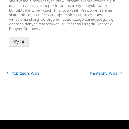
skorzystać z powyższych praw, proszę skontaktować się z
nami lub z naszym inspektorem ochrony danych (dane
kontaktowe w punktach 1 i 2 powyżej). Prawo wniesienia
skargi do organu. Przysługuje Pani/Panu także prawo
wniesienia skargi do organu nadzorczego zajmującego się
ochroną danych osobowych, tj. Prezesa Urzędu Ochrony
Danych Osobowych.
Wyślij
←
Poprzedni Wpis
Następny Wpis
→