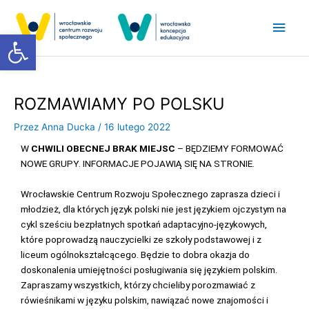
Przejdź
Głó
do
Otwórz pasek narzędzi
treści
men
ROZMAWIAMY PO POLSKU
Przez
Anna Ducka
/
16 lutego 2022
W
CHWILI OBECNEJ BRAK MIEJSC
– BĘDZIEMY FORMOWAĆ
NOWE GRUPY. INFORMACJE POJAWIĄ SIĘ NA STRONIE.
Wrocławskie Centrum Rozwoju Społecznego zaprasza dzieci i
młodzież, dla których język polski nie jest językiem ojczystym na
cykl sześciu bezpłatnych spotkań adaptacyjno-językowych,
które poprowadzą nauczycielki ze szkoły podstawowej i z
liceum ogólnokształcącego. Będzie to dobra okazja do
doskonalenia umiejętności posługiwania się językiem polskim.
Zapraszamy wszystkich, którzy chcieliby porozmawiać z
rówieśnikami w języku polskim, nawiązać nowe znajomości i