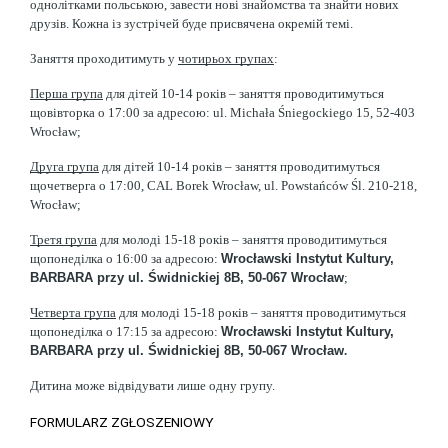
однолітками польською, завести нові знайомства та знайти нових 
друзів. Кожна із зустрічей буде присвячена окремій темі.
Заняття проходитимуть у 
чотирьох групах
:
Перша група
 для дітей 10-14 років – заняття проводитимуться 
щовівторка о 17:00 за адресою: ul. Michała Śniegockiego 15, 52-403 
Wrocław;
Друга група
 для дітей 10-14 років – заняття проводитимуться 
щочетверга о 17:00, CAL Borek Wrocław, ul. Powstańców Śl. 210-218, 
Wrocław;
Третя група
 для молоді 15-18 років – заняття проводитимуться 
щопонеділка о 16:00 за адресою: 
Wrocławski Instytut Kultury, 
BARBARA przy ul. Świdnickiej 8B, 50-067 Wrocław
;
Четверта група
 для молоді 15-18 років – заняття проводитимуться 
щопонеділка о 17:15 за адресою: 
Wrocławski Instytut Kultury, 
BARBARA przy ul. Świdnickiej 8B, 50-067 Wrocław
.
Дитина може відвідувати лише одну групу.
FORMULARZ ZGŁOSZENIOWY