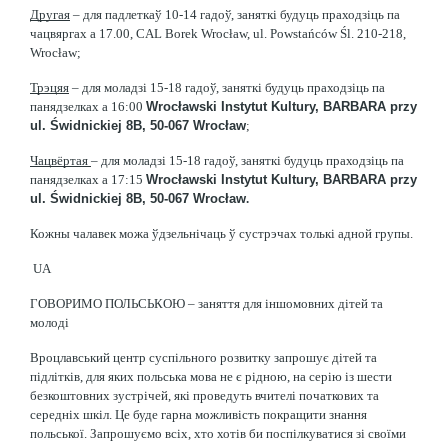
Другая
 – для падлеткаў 10-14 гадоў, заняткі будуць праходзіць па 
чацвяргах а 17.00, CAL Borek Wrocław, ul. Powstańców Śl. 210-218, 
Wrocław;
Трэцяя
 – для моладзi 15-18 гадоў, заняткі будуць праходзіць па 
панядзелках а 16:00 
Wrocławski Instytut Kultury, BARBARA przy 
ul. Świdnickiej 8B, 50-067 Wrocław
;
Чацвёртая 
– для моладзi 15-18 гадоў, заняткі будуць праходзіць па 
панядзелках а 17:15 
Wrocławski Instytut Kultury, BARBARA przy 
ul. Świdnickiej 8B, 50-067 Wrocław
.
Кожны чалавек можа ўдзельнічаць ў сустрэчах толькі адной групы.
UA
ГОВОРИМО ПОЛЬСЬКОЮ – заняття для іншомовних дітей та 
молоді
Вроцлавський центр суспільного розвитку запрошує дітей та 
підлітків, для яких польська мова не є рідною, на серію із шести 
безкоштовних зустрічей, які проведуть вчителі початкових та 
середніх шкіл. Це буде гарна можливість покращити знання 
польської. Запрошуємо всіх, хто хотів би поспілкуватися зі своїми 