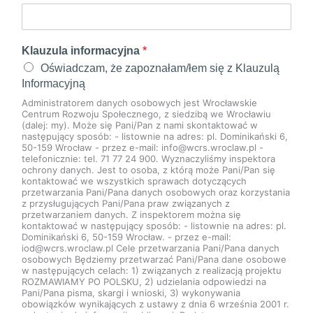
Klauzula informacyjna
*
Oświadczam, że zapoznałam/łem się z Klauzulą
Informacyjną
Administratorem danych osobowych jest Wrocławskie
Centrum Rozwoju Społecznego, z siedzibą we Wrocławiu
(dalej: my). Może się Pani/Pan z nami skontaktować w
następujący sposób: - listownie na adres: pl. Dominikański 6,
50-159 Wrocław - przez e-mail: info@wcrs.wroclaw.pl -
telefonicznie: tel. 71 77 24 900. Wyznaczyliśmy inspektora
ochrony danych. Jest to osoba, z którą może Pani/Pan się
kontaktować we wszystkich sprawach dotyczących
przetwarzania Pani/Pana danych osobowych oraz korzystania
z przysługujących Pani/Pana praw związanych z
przetwarzaniem danych. Z inspektorem można się
kontaktować w następujący sposób: - listownie na adres: pl.
Dominikański 6, 50-159 Wrocław. - przez e-mail:
iod@wcrs.wroclaw.pl Cele przetwarzania Pani/Pana danych
osobowych Będziemy przetwarzać Pani/Pana dane osobowe
w następujących celach: 1) związanych z realizacją projektu
ROZMAWIAMY PO POLSKU, 2) udzielania odpowiedzi na
Pani/Pana pisma, skargi i wnioski, 3) wykonywania
obowiązków wynikających z ustawy z dnia 6 września 2001 r.