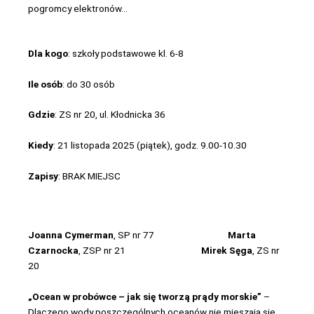
pogromcy elektronów…
Dla kogo
: szkoły podstawowe kl. 6-8
Ile osób
: do 30 osób
Gdzie
: ZS nr 20, ul. Kłodnicka 36
Kiedy
: 21 listopada 2025 (piątek), godz. 9.00-10.30
Zapisy
: BRAK MIEJSC
Joanna Cymerman
, SP nr 77
Marta
Czarnocka
, ZSP nr 21
Mirek Sęga
, ZS nr
20
„Ocean w probówce – jak się tworzą prądy morskie”
–
Dlaczego wody poszczególnych oceanów nie mieszają się