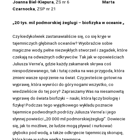
Joanna Biel-Kiepura
, ZS nr 6
Marta
Czarnocka
, ZSP nr 21
„20 tys. mil podmorskiej żeglugi – biofizyka w oceanie „
Czy kiedykolwiek zastanawialiście się, co się kryje w
tajemniczych głębinach oceanów? Wyobraźcie sobie
magiczne wody, pełne niezwykłych stworzeń i zagadek, które
czekają na odważnych odkrywców. Tak jak w opowieściach
Juliusza Verne’a, gdzie każdy zakamarek skrywa coś
niespodziewanego, tak i tutaj czeka na was przygoda, która
zmieni wasze spojrzenie na świat. Czy jesteście gotowi na
wyprawę, która wywróci do góry nogami wszystko, co
wiedzieliście do tej pory? Zapraszamy Was na niesamowitą
wyprawę do świata biofizyki – nauki, która łączy biologię i
fizykę! Podczas tego wyjątkowego wykładu poznacie
tajemnice podwodnych podróży Juliusza Verne’a i jego
słynnej powieści „20 000 mil podmorskiejżeglugi”. Dowiecie
się, jak to możliwe, że ludzie mogą pływać i nurkować
głęboko pod wodą, a także odkryjecie tajemniczą skorupę,
która kryje w sobie wielką tajemnicę.