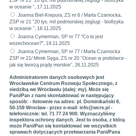
ZSP nr 21 "20 tys. mil podmorskiej żeglugi - biofizyka
w oceanie ", 17.11.2025
Joanna Biel-Kiepura, ZS nr 6 / Marta Czarnocka,
ZSP nr 21 "20 tys. mil podmorskiej żeglugi - biofizyka
w oceanie ", 18.11.2025
Joanna Cymerman, SP nr 77 “Co to jest
wszechocean?”, 19.11.2025
Joanna Cymerman, SP nr 77 / Marta Czarnocka
ZSP nr 21/ Mirek Sęga, ZS nr 20 "Ocean w probówce -
jak się tworzą prądy morskie", 26.11.2025
Administratorem danych osobowych jest
Wrocławskie Centrum Rozwoju Społecznego, z
siedzibą we Wrocławiu (dalej: my). Może się
Pani/Pan z nami skontaktować w następujący
sposób: - listownie na adres: pl. Dominikański 6,
50-159 Wrocław - przez e-mail: info@wcrs.pl -
telefonicznie: tel. 71 77 24 900. Wyznaczyliśmy
inspektora ochrony danych. Jest to osoba, z którą
może Pani/Pan się kontaktować we wszystkich
sprawach dotyczących przetwarzania Pani/Pana