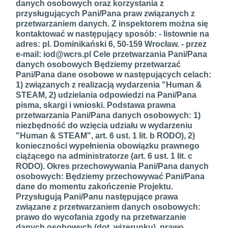
danych osobowych oraz korzystania z
przysługujących Pani/Pana praw związanych z
przetwarzaniem danych. Z inspektorem można się
kontaktować w następujący sposób: - listownie na
adres: pl. Dominikański 6, 50-159 Wrocław. - przez
e-mail: iod@wcrs.pl Cele przetwarzania Pani/Pana
danych osobowych Będziemy przetwarzać
Pani/Pana dane osobowe w następujących celach:
1) związanych z realizacją wydarzenia "Human &
STEAM, 2) udzielania odpowiedzi na Pani/Pana
pisma, skargi i wnioski. Podstawa prawna
przetwarzania Pani/Pana danych osobowych: 1)
niezbędność do wzięcia udziału w wydarzeniu
"Human & STEAM", art. 6 ust. 1 lit. b RODO), 2)
konieczności wypełnienia obowiązku prawnego
ciążącego na administratorze (art. 6 ust. 1 lit. c
RODO). Okres przechowywania Pani/Pana danych
osobowych: Będziemy przechowywać Pani/Pana
dane do momentu zakończenie Projektu.
Przysługują Pani/Panu następujące prawa
związane z przetwarzaniem danych osobowych:
prawo do wycofania zgody na przetwarzanie
danych osobowych (dot. wizerunku), prawo