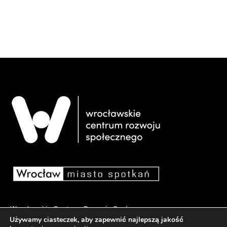
Wrocławskie Centrum Rozwoju Społecznego
Używamy ciasteczek, aby zapewnić najlepszą jakość
pl. Dominikański 6, 50-159 Wrocław