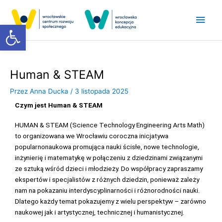
Przejdź
Głó
do
Otwórz pasek narzędzi
treści
men
Human & STEAM
Przez
Anna Ducka
/
3 listopada 2025
Czym jest Human & STEAM
HUMAN & STEAM (Science Technology Engineering Arts Math)
to organizowana we Wrocławiu coroczna inicjatywa
popularnonaukowa promująca nauki ścisłe, nowe technologie,
inżynierię i matematykę w połączeniu z dziedzinami związanymi
ze sztuką wśród dzieci i młodzieży. Do współpracy zapraszamy
ekspertów i specjalistów z różnych dziedzin, ponieważ zależy
nam na pokazaniu interdyscyplinarności i różnorodności nauki.
Dlatego każdy temat pokazujemy z wielu perspektyw – zarówno
naukowej jak i artystycznej, technicznej i humanistycznej.