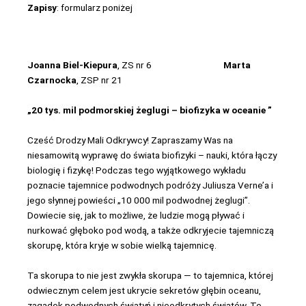
Zapisy
: formularz poniżej
Joanna Biel-Kiepura
, ZS nr 6
Marta
Czarnocka
, ZSP nr 21
„20 tys. mil podmorskiej żeglugi – biofizyka w oceanie ”
Cześć Drodzy Mali Odkrywcy! Zapraszamy Was na
niesamowitą wyprawę do świata biofizyki – nauki, która łączy
biologię i fizykę! Podczas tego wyjątkowego wykładu
poznacie tajemnice podwodnych podróży Juliusza Verne’a i
jego słynnej powieści „10 000 mil podwodnej żeglugi”.
Dowiecie się, jak to możliwe, że ludzie mogą pływać i
nurkować głęboko pod wodą, a także odkryjecie tajemniczą
skorupę, która kryje w sobie wielką tajemnicę.
Ta skorupa to nie jest zwykła skorupa — to tajemnica, której
odwiecznym celem jest ukrycie sekretów głębin oceanu,
zagadek podwodnych świątyń i nieodkrytych światów. To