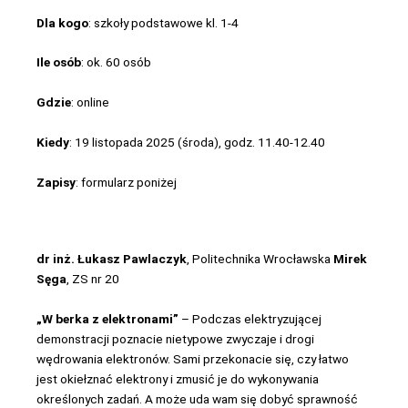
Dla kogo
: szkoły podstawowe kl. 1-4
Ile osób
: ok. 60 osób
Gdzie
: online
Kiedy
: 19 listopada 2025 (środa), godz. 11.40-12.40
Zapisy
: formularz poniżej
dr
inż. Łukasz Pawlaczyk
, Politechnika Wrocławska
Mirek
Sęga
, ZS nr 20
„W berka z elektronami”
– Podczas elektryzującej
demonstracji poznacie nietypowe zwyczaje i drogi
wędrowania elektronów. Sami przekonacie się, czy łatwo
jest okiełznać elektrony i zmusić je do wykonywania
określonych zadań. A może uda wam się dobyć sprawność