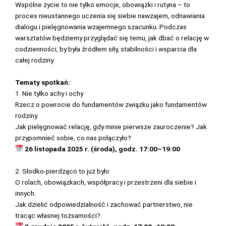
Wspólne życie to nie tylko emocje, obowiązki i rutyna – to
proces nieustannego uczenia się siebie nawzajem, odnawiania
dialogu i pielęgnowania wzajemnego szacunku. Podczas
warsztatów będziemy przyglądać się temu, jak dbać o relację w
codzienności, by była źródłem siły, stabilności i wsparcia dla
całej rodziny.
Tematy spotkań:
1. Nie tylko achy i ochy
Rzecz o powrocie do fundamentów związku jako fundamentów
rodziny.
Jak pielęgnować relację, gdy minie pierwsze zauroczenie? Jak
przypomnieć sobie, co nas połączyło?
26 listopada 2025 r. (środa), godz. 17:00–19:00
2. Słodko-pierdząco to już było
O rolach, obowiązkach, współpracy i przestrzeni dla siebie i
innych.
Jak dzielić odpowiedzialność i zachować partnerstwo, nie
tracąc własnej tożsamości?