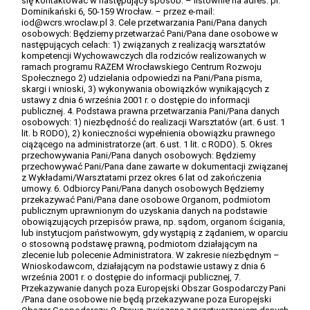
się kontaktować w następujący sposób: – listownie na adres: pl.
Dominikański 6, 50-159 Wrocław. – przez e-mail:
iod@wcrs.wroclaw.pl 3. Cele przetwarzania Pani/Pana danych
osobowych: Będziemy przetwarzać Pani/Pana dane osobowe w
następujących celach: 1) związanych z realizacją warsztatów
kompetencji Wychowawczych dla rodziców realizowanych w
ramach programu RAZEM Wrocławskiego Centrum Rozwoju
Społecznego 2) udzielania odpowiedzi na Pani/Pana pisma,
skargi i wnioski, 3) wykonywania obowiązków wynikających z
ustawy z dnia 6 września 2001 r. o dostępie do informacji
publicznej. 4. Podstawa prawna przetwarzania Pani/Pana danych
osobowych: 1) niezbędność do realizacji Warsztatów (art. 6 ust. 1
lit. b RODO), 2) konieczności wypełnienia obowiązku prawnego
ciążącego na administratorze (art. 6 ust. 1 lit. c RODO). 5. Okres
przechowywania Pani/Pana danych osobowych: Będziemy
przechowywać Pani/Pana dane zawarte w dokumentacji związanej
z Wykładami/Warsztatami przez okres 6 lat od zakończenia
umowy. 6. Odbiorcy Pani/Pana danych osobowych Będziemy
przekazywać Pani/Pana dane osobowe Organom, podmiotom
publicznym uprawnionym do uzyskania danych na podstawie
obowiązujących przepisów prawa, np. sądom, organom ścigania,
lub instytucjom państwowym, gdy wystąpią z żądaniem, w oparciu
o stosowną podstawę prawną, podmiotom działającym na
zlecenie lub polecenie Administratora. W zakresie niezbędnym –
Wnioskodawcom, działającym na podstawie ustawy z dnia 6
września 2001 r. o dostępie do informacji publicznej, 7.
Przekazywanie danych poza Europejski Obszar Gospodarczy Pani
/Pana dane osobowe nie będą przekazywane poza Europejski