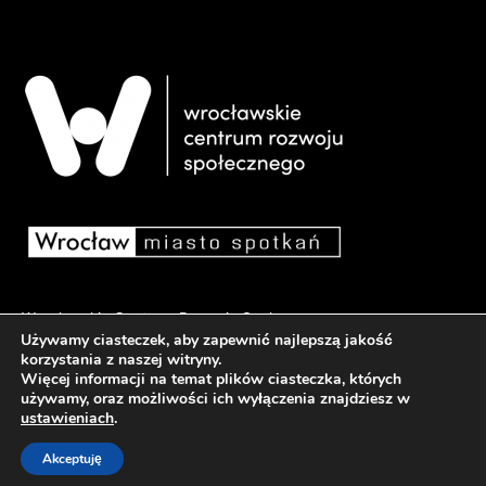
Wrocławskie Centrum Rozwoju Społecznego
Używamy ciasteczek, aby zapewnić najlepszą jakość
pl. Dominikański 6, 50-159 Wrocław
korzystania z naszej witryny.
Więcej informacji na temat plików ciasteczka, których
używamy, oraz możliwości ich wyłączenia znajdziesz w
Deklaracja dostępności
ustawieniach
.
Akceptuję