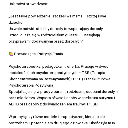
Jak mówi prowadząca:
„Jest takie powiedzenie: szczęśliwa mama – szczęśliwe
dziecko.
Ja wolę mówić: stabilny dorosły to wspierający dorosły.
Dzieci duszą się w rodzicielskim gulaszu – i nasiąkają
przyprawami dodawanymi przez dorosłych.”
Prowadząca: Patrycja Frania
Psychoterapeutka, pedagożka i trenerka. Pracuje w dwóch
modalnościach psychoterapeutycznych – TSR (Terapia
Skoncentrowana na Rozwiązaniach) i PPT (Transkulturowa
Psychoterapia Pozytywna).
Specjalizuje się w pracy z parami, rodzicami, osobami dorosłymi
oraz młodzieżą. Wspiera również osoby w spektrum autyzmu i
ADHD oraz osoby z doświadczeniem traumy i PTSD.
W pracy łączy różne modele terapeutyczne, kierując się
potrzebami i potencjałem drugiego człowieka. Ukończyła m.in.