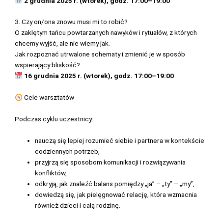
2 grudnia 2025 r. (wtorek), godz. 17:00–19:00
3. Czy on/ona znowu musi mi to robić?
O zaklętym tańcu powtarzanych nawyków i rytuałów, z których
chcemy wyjść, ale nie wiemy jak.
Jak rozpoznać utrwalone schematy i zmienić je w sposób
wspierający bliskość?
16 grudnia 2025 r. (wtorek), godz. 17:00–19:00
Cele warsztatów
Podczas cyklu uczestnicy:
nauczą się lepiej rozumieć siebie i partnera w kontekście
codziennych potrzeb,
przyjrzą się sposobom komunikacji i rozwiązywania
konfliktów,
odkryją, jak znaleźć balans pomiędzy „ja” – „ty” – „my”,
dowiedzą się, jak pielęgnować relację, która wzmacnia
również dzieci i całą rodzinę.