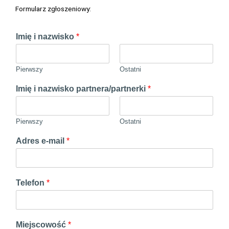
Formularz zgłoszeniowy:
Imię i nazwisko
*
Pierwszy
Ostatni
Imię i nazwisko partnera/partnerki
*
Pierwszy
Ostatni
Z
Adres e-mail
*
g
o
d
a
Telefon
*
n
a
z
w
Miejscowość
*
i