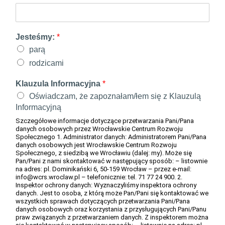
s
k
o
Jesteśmy:
*
i
parą
rodzicami
Klauzula Informacyjna
*
Oświadczam, że zapoznałam/łem się z Klauzulą
Informacyjną
Szczegółowe informacje dotyczące przetwarzania Pani/Pana
danych osobowych przez Wrocławskie Centrum Rozwoju
Społecznego 1. Administrator danych: Administratorem Pani/Pana
danych osobowych jest Wrocławskie Centrum Rozwoju
Społecznego, z siedzibą we Wrocławiu (dalej: my). Może się
Pan/Pani z nami skontaktować w następujący sposób: – listownie
na adres: pl. Dominikański 6, 50-159 Wrocław – przez e-mail:
info@wcrs.wroclaw.pl – telefonicznie: tel. 71 77 24 900. 2.
Inspektor ochrony danych: Wyznaczyliśmy inspektora ochrony
danych. Jest to osoba, z którą może Pan/Pani się kontaktować we
wszystkich sprawach dotyczących przetwarzania Pani/Pana
danych osobowych oraz korzystania z przysługujących Pani/Panu
praw związanych z przetwarzaniem danych. Z inspektorem można