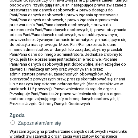
Obszar Gospodarczy. 8. Prawa związane z przetwarzaniem danych
osobowych Przysługują Panu/Pani następujące prawa związane z
przetwarzaniem danych osobowych: ● prawo dostępu do
Pani/Pana danych osobowych • prawo żądania sprostowania
Pani/Pana danych osobowych, • prawo żądania ograniczenia
przetwarzania Pani/Pana danych osobowych, • prawo do
przenoszenia Pani/Pana danych osobowych, tj. prawo otrzymania
od nas Pani/Pana danych osobowych, w ustrukturyzowanym,
powszechnie używanym formacie informatycznym nadającym się
do odczytu maszynowego. Może Pani/Pan przesłać te dane
innemu administratorowi danych lub zażądać, abyśmy przesłali
Pani/Pana dane do innego administratora. Jednakże zrobimy to
tylko, jeśli takie przesłanie jest technicznie możliwe. Podanie
Pani/Pana danych osobowych jest dobrowolne, ale niezbędne do
zawarcia i realizacji umowy oraz wykonywania przez
administratora prawnie uzasadnionych obowiązków. Aby
skorzystać z powyższych praw, proszę skontaktować się z nami
lub z naszym inspektorem ochrony danych (dane kontaktowe w
punktach 1 i 2 powyżej). Prawo wniesienia skargi do organu.
Przysługuje Pani/Panu także prawo wniesienia skargi do organu
nadzorczego zajmującego się ochroną danych osobowych, tj.
Prezesa Urzędu Ochrony Danych Osobowych.
Zgoda
Zapoznałam/em się
Wyrażam zgodę na przetwarzanie danych osobowych i wizerunku
w celach związanych z organizacją warsztatów kompetencji