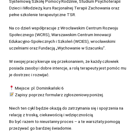
Systemową Szkołę Pomocy Rodzinie, Studium Psychoterapii
Dzieci i Młodzieży, kurs Racjonalnej Terapii Zachowania oraz
pełne szkolenie terapeutyczne TSR.
Na co dzień współpracuje z Wrocławskim Centrum Rozwoju
Społecznego (WCRS), Warszawskim Centrum Innowacji
Edukacyjno-Społecznych i Szkoleń (WCIES), wrocławskimi
uczelniami oraz Fundacją „Wychowanie w Szacunku”.
W swojej pracy kieruje się przekonaniem, że każdy człowiek
posiada zasoby i dobre intencje, a rolą terapeuty jest pomóc mu
je dostrzec i rozwijać.
Miejsce: pl. Dominikański 6
Zapisy: poprzez formularz zgłoszeniowy poniżej.
Niech ten cykl będzie okazją do zatrzymania się i spojrzenia na
relację z troską, ciekawością i wdzięcznością.
Bo być razem to nieustanny proces – a te warsztaty pomogą
przeżywać go bardziej świadomie.