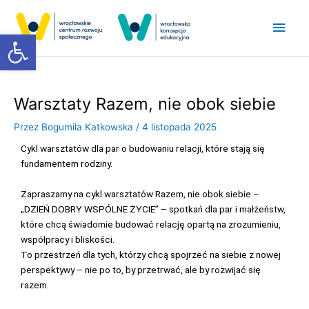
Przejdź
Głó
do
Otwórz pasek narzędzi
treści
men
Warsztaty Razem, nie obok siebie
Przez
Bogumila Katkowska
/
4 listopada 2025
Cykl warsztatów dla par o budowaniu relacji, które stają się
fundamentem rodziny.
Zapraszamy na cykl warsztatów Razem, nie obok siebie –
„DZIEŃ DOBRY WSPÓLNE ŻYCIE” – spotkań dla par i małżeństw,
które chcą świadomie budować relację opartą na zrozumieniu,
współpracy i bliskości.
To przestrzeń dla tych, którzy chcą spojrzeć na siebie z nowej
perspektywy – nie po to, by przetrwać, ale by rozwijać się
razem.