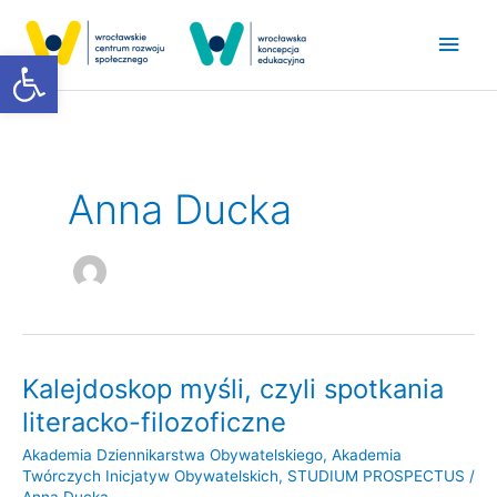
Przejdź
Głó
do
Otwórz pasek narzędzi
treści
men
Anna Ducka
Kalejdoskop myśli, czyli spotkania
Kalejdoskop
myśli,
literacko-filozoficzne
czyli
Akademia Dziennikarstwa Obywatelskiego
,
Akademia
spotkania
Twórczych Inicjatyw Obywatelskich
,
STUDIUM PROSPECTUS
/
literacko-