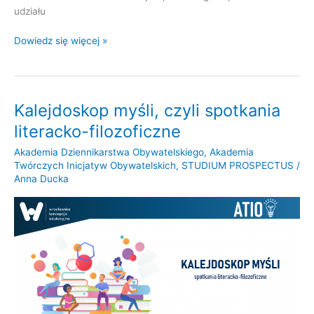
udziału
Dowiedz się więcej »
Kalejdoskop myśli, czyli spotkania
Kalejdoskop
myśli,
literacko-filozoficzne
czyli
Akademia Dziennikarstwa Obywatelskiego
,
Akademia
spotkania
Twórczych Inicjatyw Obywatelskich
,
STUDIUM PROSPECTUS
/
literacko-
Anna Ducka
filozoficzne