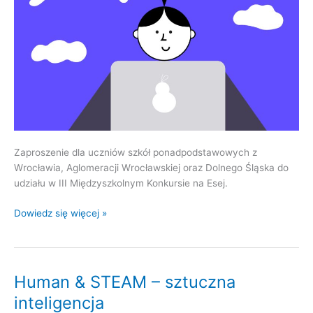
Zaproszenie dla uczniów szkół ponadpodstawowych z
Wrocławia, Aglomeracji Wrocławskiej oraz Dolnego Śląska do
udziału w III Międzyszkolnym Konkursie na Esej.
Dowiedz się więcej »
Human & STEAM – sztuczna
Human
&
inteligencja
STEAM