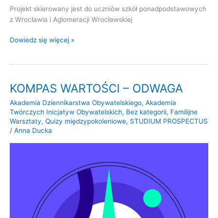
Projekt skierowany jest do uczniów szkół ponadpodstawowych
z Wrocławia i Aglomeracji Wrocławskiej
Dowiedz się więcej »
KOMPAS WARTOŚCI – ODWAGA
KOMPAS
WARTOŚCI
Akademia Dziennikarstwa Obywatelskiego
,
Akademia
–
Twórczych Inicjatyw Obywatelskich
,
Bez kategorii
,
Familijne
ODWAGA
Warsztaty
,
Quizy międzypokoleniowe
,
STUDIUM PROSPECTUS
/
Anna Ducka