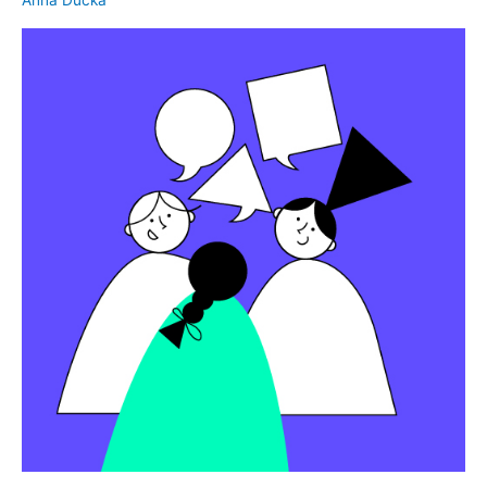
Anna Ducka
filozoficzne