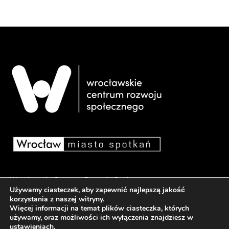
Wrocławskie Centrum Rozwoju Społecznego
Używamy ciasteczek, aby zapewnić najlepszą jakość
pl. Dominikański 6, 50-159 Wrocław
korzystania z naszej witryny.
Więcej informacji na temat plików ciasteczka, których
używamy, oraz możliwości ich wyłączenia znajdziesz w
Deklaracja dostępności
ustawieniach
.