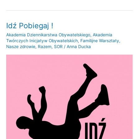
Idź Pobiegaj !
Idź
Pobiegaj
Akademia Dziennikarstwa Obywatelskiego
,
Akademia
!
Twórczych Inicjatyw Obywatelskich
,
Familijne Warsztaty
,
Nasze zdrowie
,
Razem
,
SOR
/
Anna Ducka