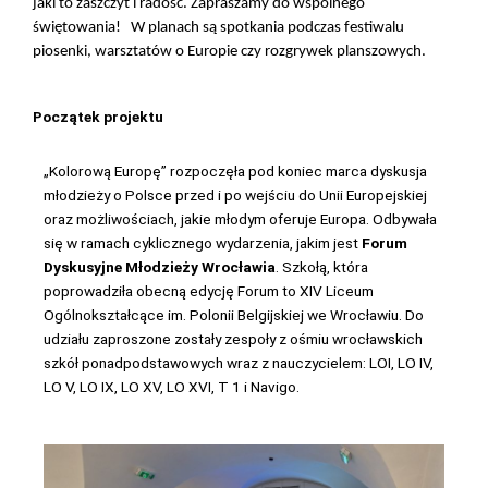
jaki to zaszczyt i radość. Zapraszamy do wspólnego
świętowania! W planach są spotkania podczas festiwalu
piosenki, warsztatów o Europie czy rozgrywek planszowych.
Początek projektu
„Kolorową Europę” rozpoczęła pod koniec marca dyskusja
młodzieży o Polsce przed i po wejściu do Unii Europejskiej
oraz możliwościach, jakie młodym oferuje Europa. Odbywała
się w ramach cyklicznego wydarzenia, jakim jest
Forum
Dyskusyjne Młodzieży Wrocławia
. Szkołą, która
poprowadziła obecną edycję Forum to XIV Liceum
Ogólnokształcące im. Polonii Belgijskiej we Wrocławiu. Do
udziału zaproszone zostały zespoły z ośmiu wrocławskich
szkół ponadpodstawowych wraz z nauczycielem: LOI, LO IV,
LO V, LO IX, LO XV, LO XVI, T 1 i Navigo.