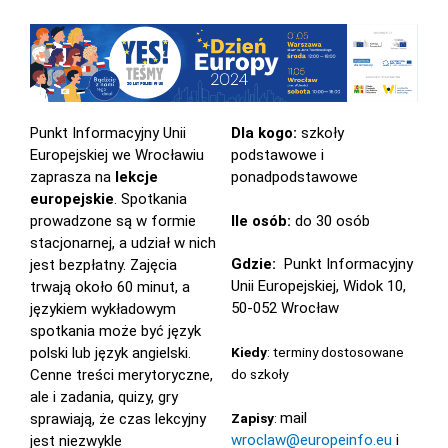
Punkt Informacyjny Unii
Dla kogo:
szkoły
Europejskiej we Wrocławiu
podstawowe i
zaprasza na
lekcje
ponadpodstawowe
europejskie
. Spotkania
Ile osób:
do 30 osób
prowadzone są w formie
stacjonarnej, a udział w nich
Gdzie:
Punkt Informacyjny
jest bezpłatny. Zajęcia
Unii Europejskiej, Widok 10,
trwają około 60 minut, a
50-052 Wrocław
językiem wykładowym
spotkania może być język
polski lub język angielski.
Kiedy
: terminy dostosowane
Cenne treści merytoryczne,
do szkoły
ale i zadania, quizy, gry
mail
sprawiają, że czas lekcyjny
Zapisy
:
wroclaw@europeinfo.eu
i
jest niezwykle