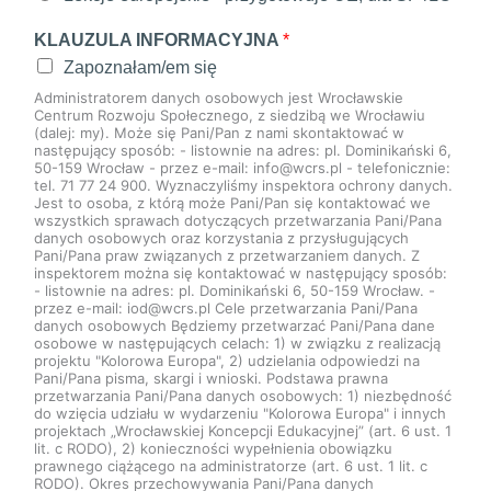
KLAUZULA INFORMACYJNA
*
Zapoznałam/em się
Administratorem danych osobowych jest Wrocławskie
Centrum Rozwoju Społecznego, z siedzibą we Wrocławiu
(dalej: my). Może się Pani/Pan z nami skontaktować w
następujący sposób: - listownie na adres: pl. Dominikański 6,
50-159 Wrocław - przez e-mail: info@wcrs.pl - telefonicznie:
tel. 71 77 24 900. Wyznaczyliśmy inspektora ochrony danych.
Jest to osoba, z którą może Pani/Pan się kontaktować we
wszystkich sprawach dotyczących przetwarzania Pani/Pana
danych osobowych oraz korzystania z przysługujących
Pani/Pana praw związanych z przetwarzaniem danych. Z
inspektorem można się kontaktować w następujący sposób:
- listownie na adres: pl. Dominikański 6, 50-159 Wrocław. -
przez e-mail: iod@wcrs.pl Cele przetwarzania Pani/Pana
danych osobowych Będziemy przetwarzać Pani/Pana dane
osobowe w następujących celach: 1) w związku z realizacją
projektu "Kolorowa Europa", 2) udzielania odpowiedzi na
Pani/Pana pisma, skargi i wnioski. Podstawa prawna
przetwarzania Pani/Pana danych osobowych: 1) niezbędność
do wzięcia udziału w wydarzeniu "Kolorowa Europa" i innych
projektach „Wrocławskiej Koncepcji Edukacyjnej” (art. 6 ust. 1
lit. c RODO), 2) konieczności wypełnienia obowiązku
prawnego ciążącego na administratorze (art. 6 ust. 1 lit. c
RODO). Okres przechowywania Pani/Pana danych