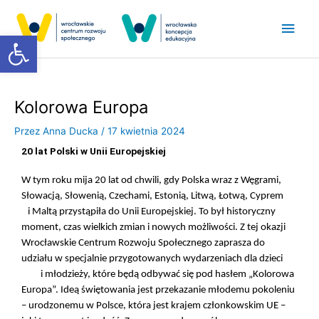
Przejdź
Głó
do
Otwórz pasek narzędzi
treści
men
Kolorowa Europa
Przez
Anna Ducka
/
17 kwietnia 2024
20 lat Polski w Unii Europejskiej
W tym roku mija 20 lat od chwili, gdy Polska wraz z Węgrami,
Słowacją, Słowenią, Czechami, Estonią, Litwą, Łotwą, Cyprem
i Maltą przystąpiła do Unii Europejskiej. To był historyczny
moment, czas wielkich zmian i nowych możliwości. Z tej okazji
Wrocławskie Centrum Rozwoju Społecznego zaprasza do
udziału w specjalnie przygotowanych wydarzeniach dla dzieci
i młodzieży, które będą odbywać się pod hasłem „Kolorowa
Europa”. Ideą świętowania jest przekazanie młodemu pokoleniu
– urodzonemu w Polsce, która jest krajem członkowskim UE –