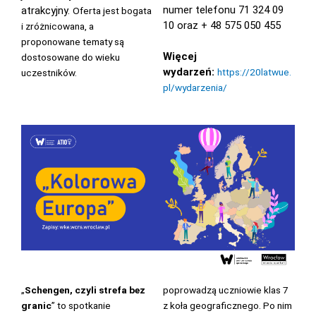
numer telefonu 71 324 09
atrakcyjny.
Oferta jest bogata
10 oraz + 48 575 050 455
i zróżnicowana, a
proponowane tematy są
Więcej
dostosowane do wieku
wydarzeń:
https://20latwue.
uczestników.
pl/wydarzenia/
„
Schengen, czyli strefa bez
poprowadzą uczniowie klas 7
granic
” to spotkanie
z koła geograficznego. Po nim