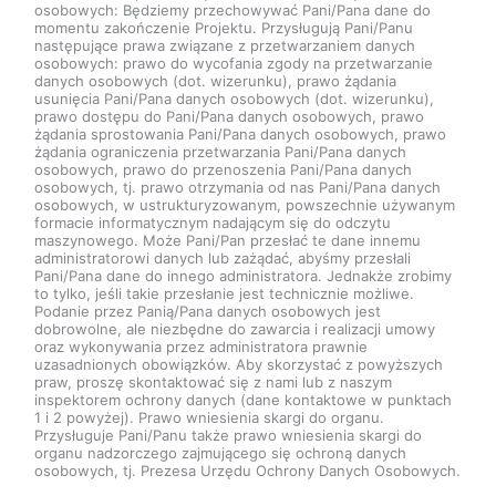
osobowych: Będziemy przechowywać Pani/Pana dane do
momentu zakończenie Projektu. Przysługują Pani/Panu
następujące prawa związane z przetwarzaniem danych
osobowych: prawo do wycofania zgody na przetwarzanie
danych osobowych (dot. wizerunku), prawo żądania
usunięcia Pani/Pana danych osobowych (dot. wizerunku),
prawo dostępu do Pani/Pana danych osobowych, prawo
żądania sprostowania Pani/Pana danych osobowych, prawo
żądania ograniczenia przetwarzania Pani/Pana danych
osobowych, prawo do przenoszenia Pani/Pana danych
osobowych, tj. prawo otrzymania od nas Pani/Pana danych
osobowych, w ustrukturyzowanym, powszechnie używanym
formacie informatycznym nadającym się do odczytu
maszynowego. Może Pani/Pan przesłać te dane innemu
administratorowi danych lub zażądać, abyśmy przesłali
Pani/Pana dane do innego administratora. Jednakże zrobimy
to tylko, jeśli takie przesłanie jest technicznie możliwe.
Podanie przez Panią/Pana danych osobowych jest
dobrowolne, ale niezbędne do zawarcia i realizacji umowy
oraz wykonywania przez administratora prawnie
uzasadnionych obowiązków. Aby skorzystać z powyższych
praw, proszę skontaktować się z nami lub z naszym
inspektorem ochrony danych (dane kontaktowe w punktach
1 i 2 powyżej). Prawo wniesienia skargi do organu.
Przysługuje Pani/Panu także prawo wniesienia skargi do
organu nadzorczego zajmującego się ochroną danych
osobowych, tj. Prezesa Urzędu Ochrony Danych Osobowych.