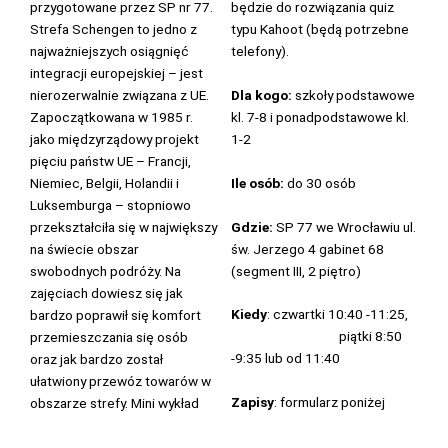
przygotowane przez SP nr 77.
będzie do rozwiązania quiz
Strefa Schengen to jedno z
typu Kahoot (będą potrzebne
najważniejszych osiągnięć
telefony).
integracji europejskiej – jest
Dla kogo:
szkoły podstawowe
nierozerwalnie związana z UE.
kl. 7-8 i ponadpodstawowe kl.
Zapoczątkowana w 1985 r.
1-2
jako międzyrządowy projekt
pięciu państw UE – Francji,
Ile osób:
do 30 osób
Niemiec, Belgii, Holandii i
Luksemburga – stopniowo
Gdzie:
SP 77 we Wrocławiu ul.
przekształciła się w największy
św. Jerzego 4 gabinet 68
na świecie obszar
(segment III, 2 piętro)
swobodnych podróży. Na
zajęciach dowiesz się jak
Kiedy
: czwartki 10:40 -11:25,
bardzo poprawił się komfort
piątki 8:50
przemieszczania się osób
-9:35 lub od 11:40
oraz jak bardzo został
ułatwiony przewóz towarów w
Zapisy
: formularz poniżej
obszarze strefy. Mini wykład