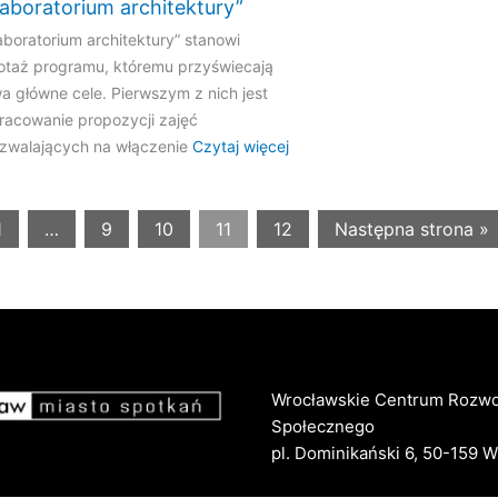
aboratorium architektury”
aboratorium architektury” stanowi
lotaż programu, któremu przyświecają
a główne cele. Pierwszym z nich jest
racowanie propozycji zajęć
zwalających na włączenie
Czytaj więcej
1
…
9
10
11
12
Następna strona »
Wrocławskie Centrum Rozwo
Społecznego
pl. Dominikański 6, 50-159 