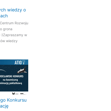
ch wiedzy o
tach
 Centrum Rozwoju
o grona
 :)Zapraszamy w
zów wiedzy
ego Konkursu
ację