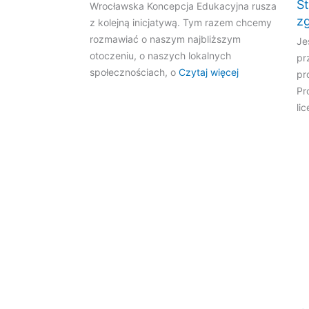
S
Wrocławska Koncepcja Edukacyjna rusza
zg
z kolejną inicjatywą. Tym razem chcemy
rozmawiać o naszym najbliższym
Je
otoczeniu, o naszych lokalnych
pr
społecznościach, o
Czytaj więcej
pr
Pr
li