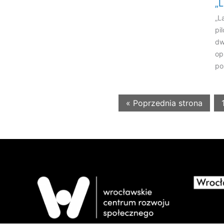
„L
„L
pi
dw
op
po
« Poprzednia strona