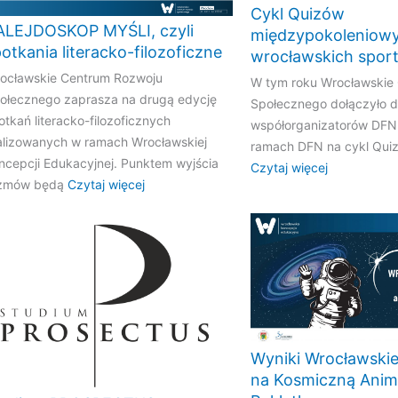
Cykl Quizów
ALEJDOSKOP MYŚLI, czyli
międzypokoleniowy
otkania literacko-filozoficzne
wrocławskich spor
ocławskie Centrum Rozwoju
W tym roku Wrocławskie
ołecznego zaprasza na drugą edycję
Społecznego dołączyło d
otkań literacko-filozoficznych
współorganizatorów DFN
alizowanych w ramach Wrocławskiej
ramach DFN na cykl Qui
ncepcji Edukacyjnej. Punktem wyjścia
Czytaj więcej
zmów będą
Czytaj więcej
Wyniki Wrocławski
na Kosmiczną Anim