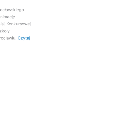
rocławskiego
Animację
isji Konkursowej
zkoły
rocławiu,
Czytaj