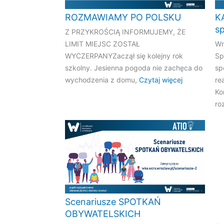
ROZMAWIAMY PO POLSKU
K
sp
Z PRZYKROŚCIĄ INFORMUJEMY, ŻE
LIMIT MIEJSC ZOSTAŁ
Wr
WYCZERPANYZaczął się kolejny rok
Sp
szkolny. Jesienna pogoda nie zachęca do
sp
wychodzenia z domu,
Czytaj więcej
re
Ko
ro
Scenariusze SPOTKAŃ
OBYWATELSKICH