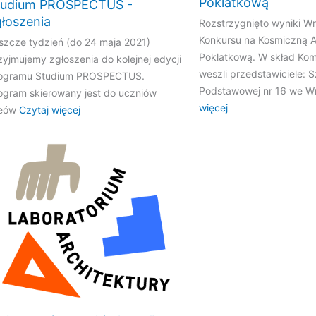
Poklatkową
tudium PROSPECTUS -
łoszenia
Rozstrzygnięto wyniki W
Konkursu na Kosmiczną 
szcze tydzień (do 24 maja 2021)
Poklatkową. W skład Kom
zyjmujemy zgłoszenia do kolejnej edycji
weszli przedstawiciele: S
ogramu Studium PROSPECTUS.
Podstawowej nr 16 we W
ogram skierowany jest do uczniów
więcej
ceów
Czytaj więcej