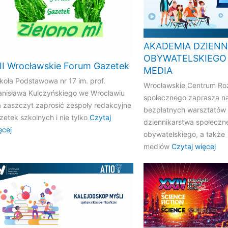
AKADEMIA DZIEN
OBYWATELSKIEGO
III Wrocławskie Forum Gazetek
MEDIA
koła Podstawowa nr 17 im. prof.
Wrocławskie Centrum Ro
anisława Kulczyńskiego we Wrocławiu
społecznego zaprasza na
 zaszczyt zaprosić zespoły redakcyjne
bezpłatnych warsztatów
zetek szkolnych i nie tylko
Czytaj
dziennikarstwa społeczn
ęcej
obywatelskiego, a także
mediów
Czytaj więcej