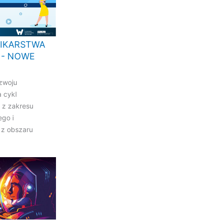
NIKARSTWA
 - NOWE
zwoju
 cykl
 z zakresu
ego i
 z obszaru