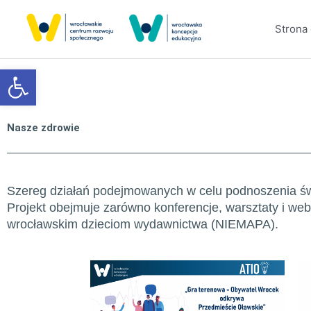
Przejdź
do
Strona
treści
Otwórz pasek narzędzi
Nasze zdrowie
Szereg działań podejmowanych w celu podnoszenia św
Projekt obejmuje zarówno konferencje, warsztaty i webi
wrocławskim dzieciom wydawnictwa (NIEMAPA).