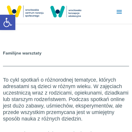
Przejdź
Głó
do
Otwórz pasek narzędzi
treści
men
Familijne warsztaty
To cykl spotkań o różnorodnej tematyce, których
adresatami są dzieci w różnym wieku. W zajęciach
uczestniczą wraz z rodzicami, opiekunami, dziadkami
lub starszym rodzeństwem. Podczas spotkań online
jest dużo zabawy, uśmiechów, eksperymentów, ale
przede wszystkim przemycana jest w umiejętny
sposób nauka z różnych dziedzin.