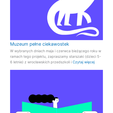
Muzeum pełne ciekawostek
W wybranych dniach maja i czerwca bieżącego roku w
ramach tego projektu, zapraszamy starszaki (dzieci 5-
6 letnie) z wrocławskich przedszkoli i
Czytaj więcej