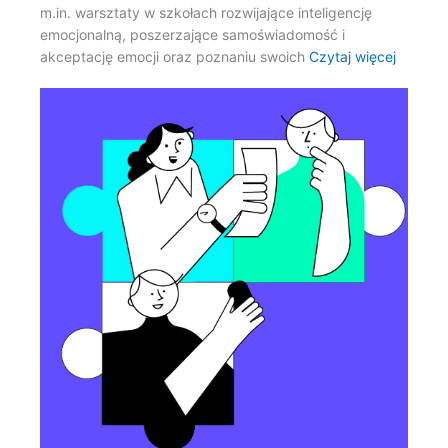
m.in. warsztaty w szkołach rozwijające inteligencję
emocjonalną, poszerzające samoświadomość i
akceptację emocji oraz poznaniu swoich
Czytaj więcej