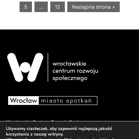
5
…
12
Następna strona »
Wrocławskie Centrum Rozwoju Społecznego
Używamy ciasteczek, aby zapewnić najlepszą jakość
pl. Dominikański 6, 50-159 Wrocław
korzystania z naszej witryny.