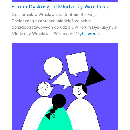
Forum Dyskusyjne Młodzieży Wrocławia
Opis projektu Wrocławskie Centrum Rozwoju
Społecznego zaprasza młodzież ze szkół
ponadpodstawowych do udziału w Forum Dyskusyjnym
Młodzieży Wrocławia. W ramach
Czytaj więcej